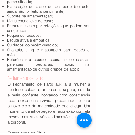
parentalidade;
Elaboração do plano de pós-parto (se este
ainda não foi feito anteriormente);
Suporte na amamentação;
Manutenção leve da casa;
Preparar e entregar refeições que podem ser
congeladas;
Pequenos recados;
Escuta ativa e empática;
Cuidados do recém-nascido;
Shantala, sling e massagem para bebés e
mães;
Referências a recursos locais, tais como aulas
parentais, pediatras, apoio na
amamentação ou outros grupos de apoio.
Fechamento de parto
O Fechamento de Parto auxilia a mulher a
sentir-se cuidada, amparada, segura, nutrida
e mais confiante, honrando com consciência
toda a experiência vivida, preparando-se para
o novo ciclo da maternidade que chega. Um
momento de introspeção e reconexão com ela
mesma nas suas várias dimensões, incluindo
a corporal.
Fazem parte do Ritual: